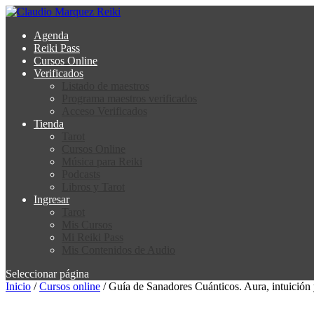
Agenda
Reiki Pass
Cursos Online
Verificados
Listado de maestros
Programa maestros verificados
Acceso Verificados
Tienda
Tarot
Cursos Online
Música para Reiki
Podcasts
Libros y Tarot
Ingresar
Tarot
Mis Cursos
Mi Reiki Pass
Mis Contenidos de Audio
Seleccionar página
Inicio
/
Cursos online
/ Guía de Sanadores Cuánticos. Aura, intuició