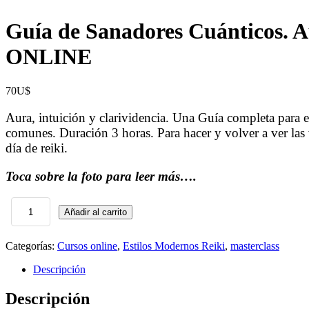
Guía de Sanadores Cuánticos. Au
ONLINE
70
U$
Aura, intuición y clarividencia. Una Guía completa para e
comunes. Duración 3 horas. Para hacer y volver a ver las 
día de reiki.
Toca sobre la foto para leer más….
Añadir al carrito
Guía
de
Sanadores
Categorías:
Cursos online
,
Estilos Modernos Reiki
,
masterclass
Cuánticos.
Aura,
Descripción
intuición
y
Descripción
clarividencia