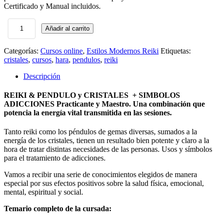
Certificado y Manual incluidos.
Añadir al carrito
Reiki
Péndulo
&
Categorías:
Cursos online
,
Estilos Modernos Reiki
Etiquetas:
Cristales
cristales
,
cursos
,
hara
,
pendulos
,
reiki
+
Símbolos
Descripción
Adicciones
Certif
REIKI & PENDULO y CRISTALES + SIMBOLOS
Prac
ADICCIONES Practicante y Maestro. Una combinación que
y
potencia la energía vital transmitida en las sesiones.
Maestro
ONLINE
Tanto reiki como los péndulos de gemas diversas, sumados a la
cantidad
energía de los cristales, tienen un resultado bien potente y claro a la
hora de tratar distintas necesidades de las personas. Usos y símbolos
para el tratamiento de adicciones.
Vamos a recibir una serie de conocimientos elegidos de manera
especial por sus efectos positivos sobre la salud física, emocional,
mental, espiritual y social.
Temario completo de la cursada: