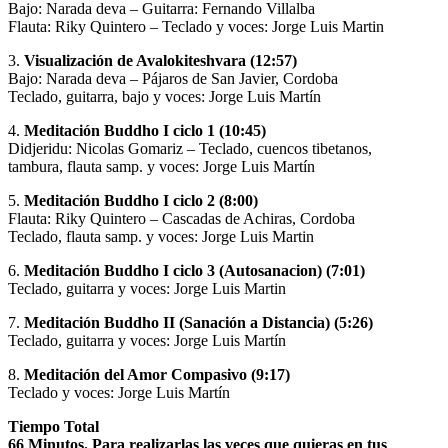
Bajo: Narada deva – Guitarra: Fernando Villalba
Flauta: Riky Quintero – Teclado y voces: Jorge Luis Martin
3.
Visualización de Avalokiteshvara (12:57)
Bajo: Narada deva – Pájaros de San Javier, Cordoba
Teclado, guitarra, bajo y voces: Jorge Luis Martín
4.
Meditación Buddho I ciclo 1 (10:45)
Didjeridu: Nicolas Gomariz – Teclado, cuencos tibetanos,
tambura, flauta samp. y voces: Jorge Luis Martín
5.
Meditación Buddho I ciclo 2 (8:00)
Flauta: Riky Quintero – Cascadas de Achiras, Cordoba
Teclado, flauta samp. y voces: Jorge Luis Martin
6.
Meditación Buddho I ciclo 3 (Autosanacion) (7:01)
Teclado, guitarra y voces: Jorge Luis Martin
7.
Meditación Buddho II (Sanación a Distancia) (5:26)
Teclado, guitarra y voces: Jorge Luis Martín
8.
Meditación del Amor Compasivo (9:17)
Teclado y voces: Jorge Luis Martín
Tiempo Total
66 Minutos. Para realizarlas las veces que quieras en tus