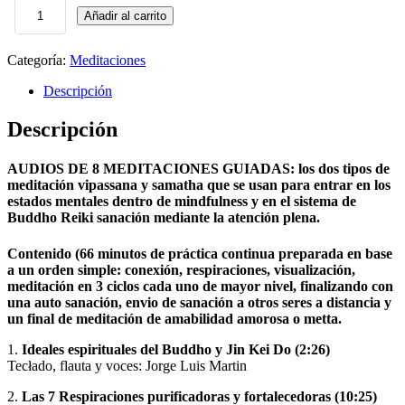
Añadir al carrito
AUDIO
Buddho,
Mindfulness
Categoría:
Meditaciones
8
Meditaciones
Descripción
Reiki
y
Descripción
Atención
Plena
MED
AUDIOS DE 8 MEDITACIONES GUIADAS: los dos tipos de
cantidad
meditación vipassana y samatha que se usan para entrar en los
estados mentales dentro de mindfulness y en el sistema de
Buddho Reiki sanación mediante la atención plena.
Contenido (66 minutos de práctica continua preparada en base
a un orden simple: conexión, respiraciones, visualización,
meditación en 3 ciclos cada uno de mayor nivel, finalizando con
una auto sanación, envio de sanación a otros seres a distancia y
un final de meditación de amabilidad amorosa o metta.
1.
Ideales espirituales del Buddho y Jin Kei Do (2:26)
Tecłado, flauta y voces: Jorge Luis Martin
2.
Las 7 Respiraciones purificadoras y fortalecedoras (10:25)